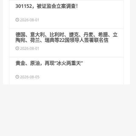
301152，被证监会立案调查！
2026-08-01
德国、意大利、比利时、捷克、丹麦、希腊、立
陶宛、荷兰、瑞典等22国领导人签署联名信
2026-08-01
黄金、原油，再现“冰火两重天”
2026-08-05
经历多个首次，实现多项突破！神二十一乘组回
家后首次公开亮相
2026-08-05
珍稀“猞猁”首现白马雪山！巴美保护地再添旗舰
物种
2026-08-05