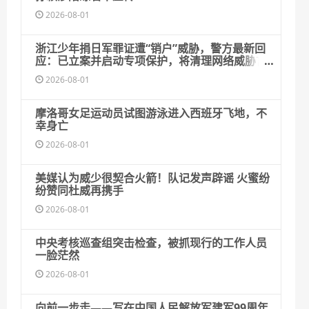
2026-08-01
浙江少年捐日军罪证遭“销户”威胁，警方最新回
应：已立案并启动专项保护，将清理网络威胁言
论
2026-08-01
摩洛哥女足运动员试图游泳进入西班牙飞地，不
幸身亡
2026-08-01
美媒认为威少很契合火箭！队记发声辟谣 火蜜纷
纷赞同杜威再携手
2026-08-01
中央考核巡查组突击检查，被抓现行的工作人员
一脸茫然
2026-08-01
向前一步走——写在中国人民解放军建军99周年