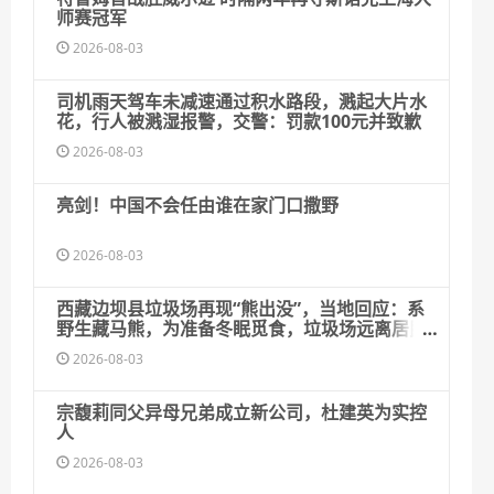
师赛冠军
2026-08-03
司机雨天驾车未减速通过积水路段，溅起大片水
花，行人被溅湿报警，交警：罚款100元并致歉
2026-08-03
亮剑！中国不会任由谁在家门口撒野
2026-08-03
西藏边坝县垃圾场再现“熊出没”，当地回应：系
野生藏马熊，为准备冬眠觅食，垃圾场远离居民
居住区
2026-08-03
宗馥莉同父异母兄弟成立新公司，杜建英为实控
人
2026-08-03