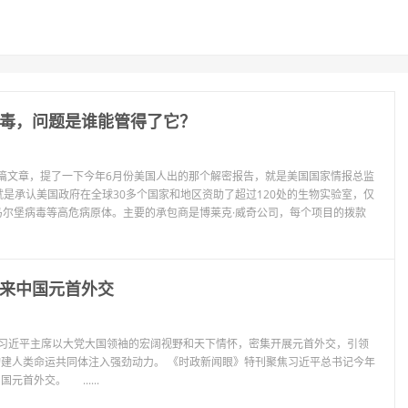
毒，问题是谁能管得了它？
了一篇文章，提了一下今年6月份美国人出的那个解密报告，就是美国国家情报总监
是承认美国政府在全球30多个国家和地区资助了超过120处的生物实验室，仅
马尔堡病毒等高危病原体。主要的承包商是博莱克·威奇公司，每个项目的拨款
来中国元首外交
，习近平主席以大党大国领袖的宏阔视野和天下情怀，密集开展元首外交，引领
建人类命运共同体注入强劲动力。 《时政新闻眼》特刊聚焦习近平总书记今年
首外交。 ......