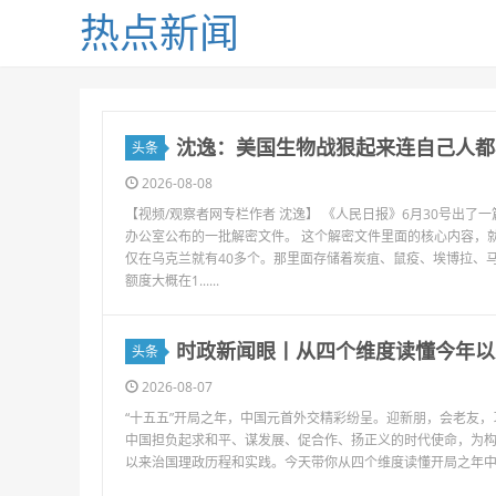
热点新闻
沈逸：美国生物战狠起来连自己人都
头条
2026-08-08
【视频/观察者网专栏作者 沈逸】 《人民日报》6月30号出
办公室公布的一批解密文件。 这个解密文件里面的核心内容，就
仅在乌克兰就有40多个。那里面存储着炭疽、鼠疫、埃博拉、
额度大概在1......
时政新闻眼丨从四个维度读懂今年以
头条
2026-08-07
“十五五”开局之年，中国元首外交精彩纷呈。迎新朋，会老友
中国担负起求和平、谋发展、促合作、扬正义的时代使命，为构
以来治国理政历程和实践。今天带你从四个维度读懂开局之年中国元